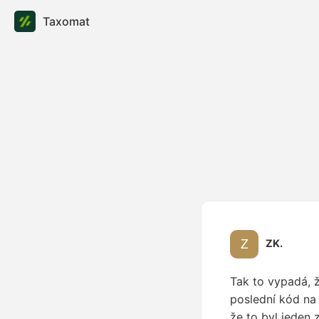
Taxomat
ZK.
Tak to vypadá, 
poslední kód na 
že to byl jeden 