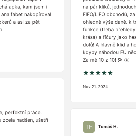
chá apka, kam jsem i
na pár kliků, jednoduc
í analfabet nakopíroval
FIFO/LIFO obchodů, za 
kerů a asi za pět
ohledně výše daně. k 
o.
funkce (třeba přehledy 
krása) a fíčury jako h
dolů! A hlavně klid a 
kdyby náhodou FÚ něc
Za mě 10 z 10! 💯 👏
Nov 21, 2024
e, perfektní práce,
 zcela nadšen, ušetří
Tomáš H.