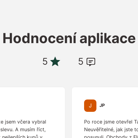
Hodnocení aplikace
5
5
JP
že jsem včera vybral
Po roce jsme otevřel 
slevu. A musím říct,
Neuvěřitelné, jak jste t
z nejlepších kupů v
posunuli. Obchody z FI