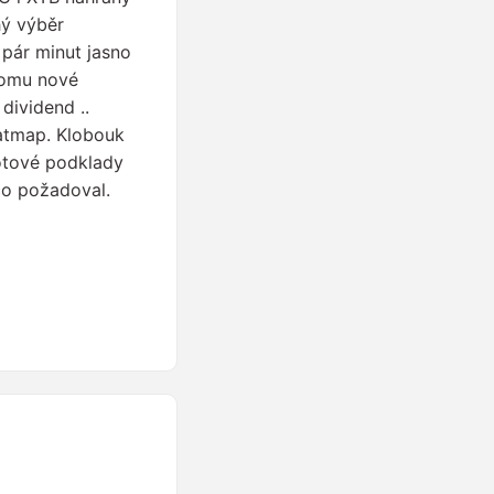
hý výběr
pár minut jasno
tomu nové
dividend ..
eatmap. Klobouk
hotové podklady
o požadoval.