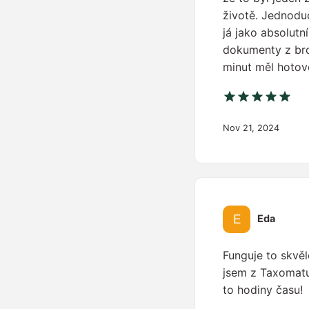
životě. Jednodu
já jako absolutn
dokumenty z bro
minut měl hotov
Nov 21, 2024
Eda
Funguje to skvěl
jsem z Taxomatu
to hodiny času!