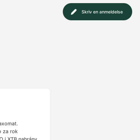
Skriv en anmeldelse
Taxomat.
o za rok
O i XTB nahrány