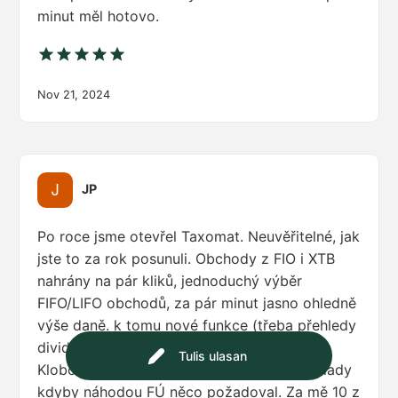
minut měl hotovo.
Nov 21, 2024
JP
Po roce jsme otevřel Taxomat. Neuvěřitelné, jak
jste to za rok posunuli. Obchody z FIO i XTB
nahrány na pár kliků, jednoduchý výběr
FIFO/LIFO obchodů, za pár minut jasno ohledně
výše daně. k tomu nové funkce (třeba přehledy
dividend .. krása) a fíčury jako heatmap.
Tulis ulasan
Klobouk dolů! A hlavně klid a hotové podklady
kdyby náhodou FÚ něco požadoval. Za mě 10 z