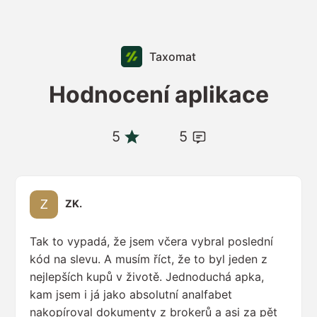
Taxomat
Hodnocení aplikace
5
5
ZK.
Tak to vypadá, že jsem včera vybral poslední
kód na slevu. A musím říct, že to byl jeden z
nejlepších kupů v životě. Jednoduchá apka,
kam jsem i já jako absolutní analfabet
nakopíroval dokumenty z brokerů a asi za pět