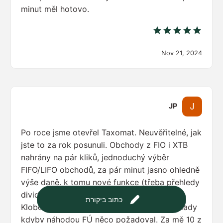
minut měl hotovo.
Nov 21, 2024
JP
Po roce jsme otevřel Taxomat. Neuvěřitelné, jak
jste to za rok posunuli. Obchody z FIO i XTB
nahrány na pár kliků, jednoduchý výběr
FIFO/LIFO obchodů, za pár minut jasno ohledně
výše daně. k tomu nové funkce (třeba přehledy
dividend .. krása) a fíčury jako heatmap.
כתוב ביקורת
Klobouk dolů! A hlavně klid a hotové podklady
kdyby náhodou FÚ něco požadoval. Za mě 10 z