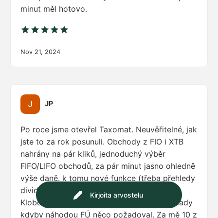
minut měl hotovo.
Nov 21, 2024
JP
Po roce jsme otevřel Taxomat. Neuvěřitelné, jak
jste to za rok posunuli. Obchody z FIO i XTB
nahrány na pár kliků, jednoduchý výběr
FIFO/LIFO obchodů, za pár minut jasno ohledně
výše daně. k tomu nové funkce (třeba přehledy
dividend .. krása) a fíčury jako heatmap.
Kirjoita arvostelu
Klobouk dolů! A hlavně klid a hotové podklady
kdyby náhodou FÚ něco požadoval. Za mě 10 z