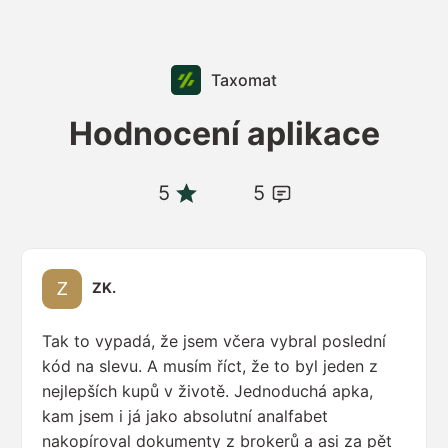
Taxomat
Hodnocení aplikace
5
5
ZK.
Tak to vypadá, že jsem včera vybral poslední
kód na slevu. A musím říct, že to byl jeden z
nejlepších kupů v životě. Jednoduchá apka,
kam jsem i já jako absolutní analfabet
nakopíroval dokumenty z brokerů a asi za pět