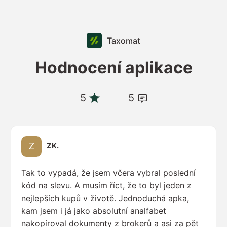
Taxomat
Hodnocení aplikace
5
5
ZK.
Tak to vypadá, že jsem včera vybral poslední
kód na slevu. A musím říct, že to byl jeden z
nejlepších kupů v životě. Jednoduchá apka,
kam jsem i já jako absolutní analfabet
nakopíroval dokumenty z brokerů a asi za pět