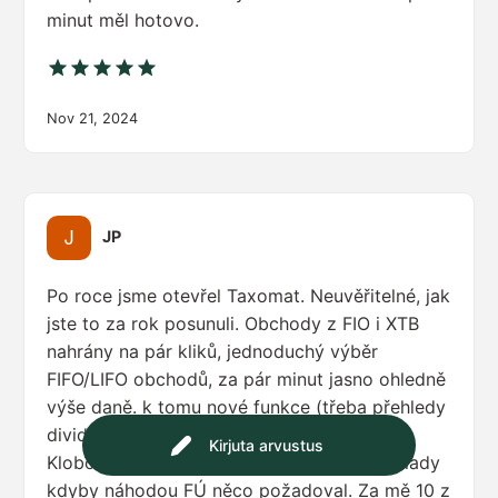
minut měl hotovo.
Nov 21, 2024
JP
Po roce jsme otevřel Taxomat. Neuvěřitelné, jak
jste to za rok posunuli. Obchody z FIO i XTB
nahrány na pár kliků, jednoduchý výběr
FIFO/LIFO obchodů, za pár minut jasno ohledně
výše daně. k tomu nové funkce (třeba přehledy
dividend .. krása) a fíčury jako heatmap.
Kirjuta arvustus
Klobouk dolů! A hlavně klid a hotové podklady
kdyby náhodou FÚ něco požadoval. Za mě 10 z