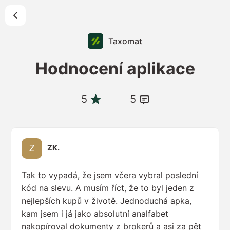
Taxomat
Hodnocení aplikace
5
5
ZK.
Tak to vypadá, že jsem včera vybral poslední
kód na slevu. A musím říct, že to byl jeden z
nejlepších kupů v životě. Jednoduchá apka,
kam jsem i já jako absolutní analfabet
nakopíroval dokumenty z brokerů a asi za pět