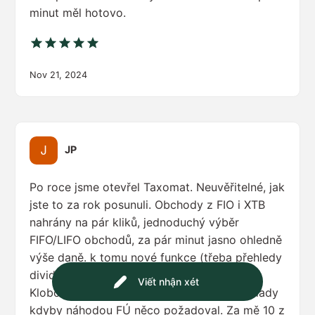
minut měl hotovo.
Nov 21, 2024
JP
Po roce jsme otevřel Taxomat. Neuvěřitelné, jak
jste to za rok posunuli. Obchody z FIO i XTB
nahrány na pár kliků, jednoduchý výběr
FIFO/LIFO obchodů, za pár minut jasno ohledně
výše daně. k tomu nové funkce (třeba přehledy
dividend .. krása) a fíčury jako heatmap.
Viết nhận xét
Klobouk dolů! A hlavně klid a hotové podklady
kdyby náhodou FÚ něco požadoval. Za mě 10 z