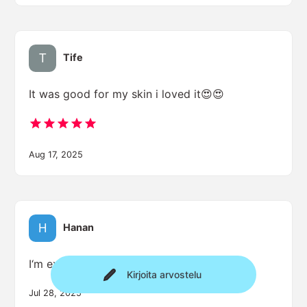
Tife
It was good for my skin i loved it😍😍
Aug 17, 2025
Hanan
I‘m excited
Kirjoita arvostelu
Jul 28, 2025