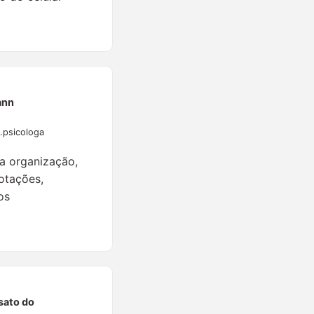
ann
.psicologa
a organização,
otações,
os
sato do