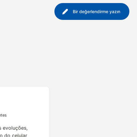
Bir değerlendirme yazın
ntes
s evoluções,
o do celular