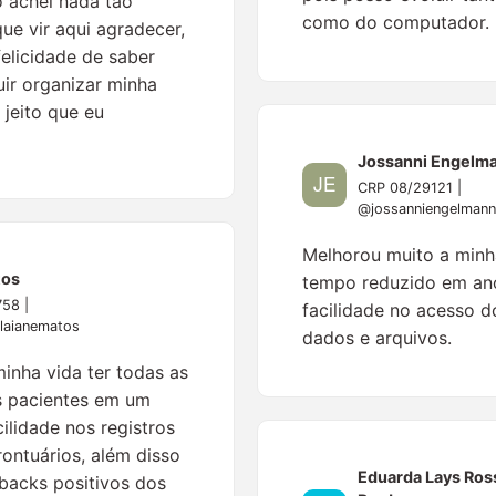
 achei nada tão
como do computador.
ue vir aqui agradecer,
elicidade de saber
ir organizar minha
 jeito que eu
Jossanni Engelm
CRP 08/29121 |
@jossanniengelmann
Melhorou muito a minh
tos
tempo reduzido em an
58 |
facilidade no acesso d
laianematos
dados e arquivos.
minha vida ter todas as
s pacientes em um
ilidade nos registros
ontuários, além disso
Eduarda Lays Ros
dbacks positivos dos