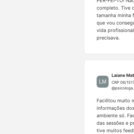
PER-FEI-TO! Não
completo. Tive q
tamanha minha f
que vou consegu
vida profissional
precisava.
Laiane Ma
CRP 06/1517
@psicologa.
Facilitou muito 
informações do
ambiente só. Fac
das sessões e pr
tive muitos fee