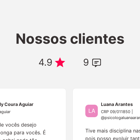
Nossos clientes
4.9
9
ly Coura Aguiar
Luana Arantes
aguiar
CRP 09/011850 |
@psicologaluanaara
de vocês desejo
Tive mais disciplina na
longa para vocês. É
pois posso evoluir tant