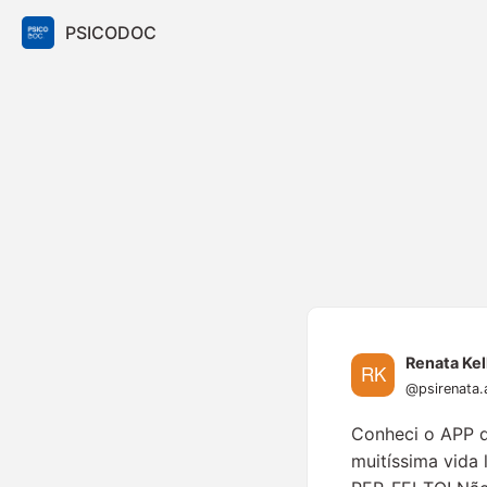
PSICODOC
Renata Kel
@psirenata.
Conheci o APP 
muitíssima vida 