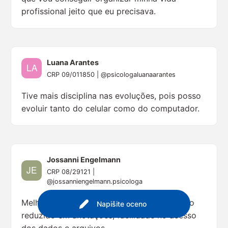
profissional jeito que eu precisava.
Luana Arantes
CRP 09/011850 | @psicologaluanaarantes
Tive mais disciplina nas evoluções, pois posso
evoluir tanto do celular como do computador.
Jossanni Engelmann
CRP 08/29121 |
@jossanniengelmann.psicologa
Melhorou muito a minha organização, tempo
Napišite oceno
reduzido em anotações, facilidade no acesso