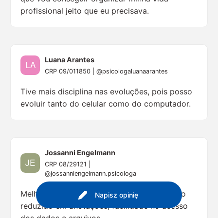
profissional jeito que eu precisava.
Luana Arantes
CRP 09/011850 | @psicologaluanaarantes
Tive mais disciplina nas evoluções, pois posso
evoluir tanto do celular como do computador.
Jossanni Engelmann
CRP 08/29121 |
@jossanniengelmann.psicologa
Melhorou muito a minha organização, tempo
Napisz opinię
reduzido em anotações, facilidade no acesso