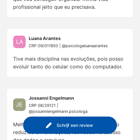
profissional jeito que eu precisava.
Luana Arantes
CRP 09/011850 | @psicologaluanaarantes
Tive mais disciplina nas evoluções, pois posso
evoluir tanto do celular como do computador.
Jossanni Engelmann
CRP 08/29121 |
@jossanniengelmann.psicologa
Melhorou muito a minha organização, tempo
Schrijf een review
reduzido em anotações, facilidade no acesso