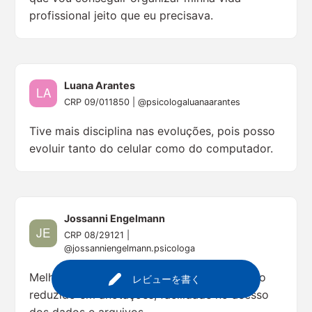
profissional jeito que eu precisava.
Luana Arantes
CRP 09/011850 | @psicologaluanaarantes
Tive mais disciplina nas evoluções, pois posso
evoluir tanto do celular como do computador.
Jossanni Engelmann
CRP 08/29121 |
@jossanniengelmann.psicologa
Melhorou muito a minha organização, tempo
レビューを書く
reduzido em anotações, facilidade no acesso