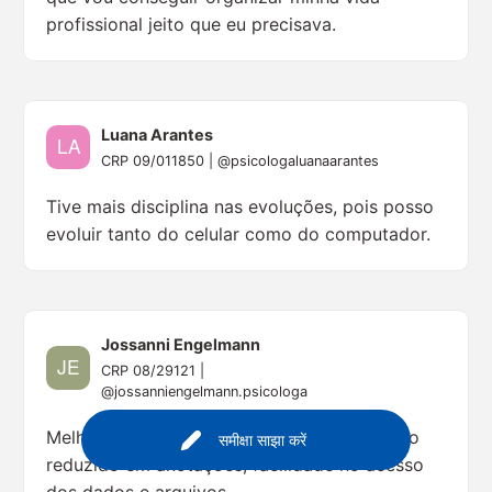
profissional jeito que eu precisava.
Luana Arantes
CRP 09/011850 | @psicologaluanaarantes
Tive mais disciplina nas evoluções, pois posso
evoluir tanto do celular como do computador.
Jossanni Engelmann
CRP 08/29121 |
@jossanniengelmann.psicologa
Melhorou muito a minha organização, tempo
समीक्षा साझा करें
reduzido em anotações, facilidade no acesso