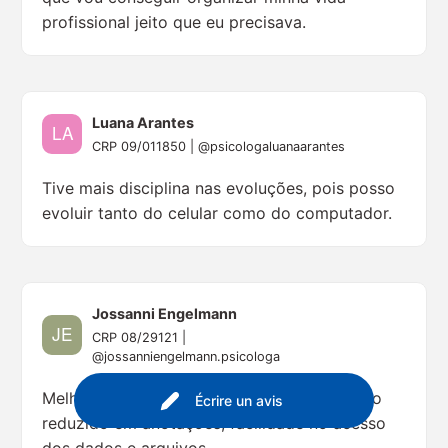
profissional jeito que eu precisava.
Luana Arantes
CRP 09/011850 | @psicologaluanaarantes
Tive mais disciplina nas evoluções, pois posso
evoluir tanto do celular como do computador.
Jossanni Engelmann
CRP 08/29121 |
@jossanniengelmann.psicologa
Melhorou muito a minha organização, tempo
Écrire un avis
reduzido em anotações, facilidade no acesso