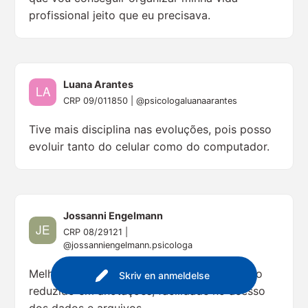
profissional jeito que eu precisava.
Luana Arantes
CRP 09/011850 | @psicologaluanaarantes
Tive mais disciplina nas evoluções, pois posso
evoluir tanto do celular como do computador.
Jossanni Engelmann
CRP 08/29121 |
@jossanniengelmann.psicologa
Melhorou muito a minha organização, tempo
Skriv en anmeldelse
reduzido em anotações, facilidade no acesso