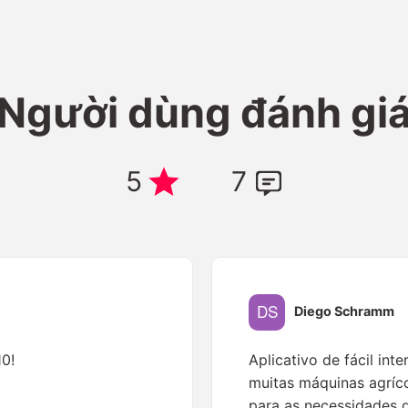
Người dùng đánh gi
5
7
Diego Schramm
10!
Aplicativo de fácil int
muitas máquinas agríc
para as necessidades 