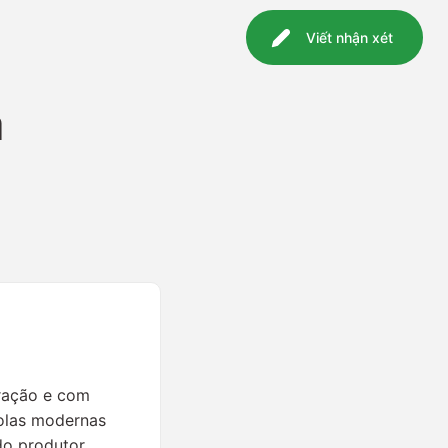
Viết nhận xét
á
eração e com
olas modernas
do produtor.