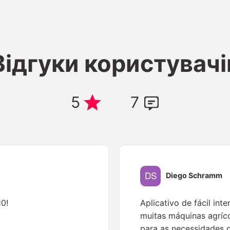
Відгуки користувачі
5
7
Diego Schramm
10!
Aplicativo de fácil int
muitas máquinas agríc
para as necessidades 