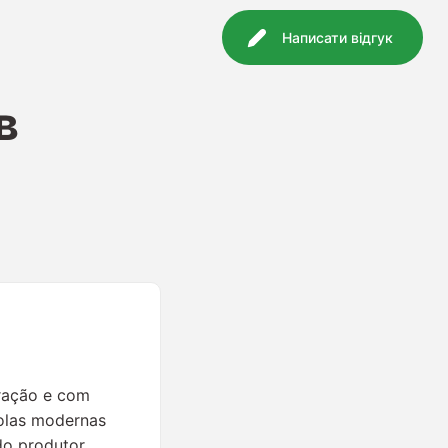
Написати відгук
в
eração e com
olas modernas
do produtor.