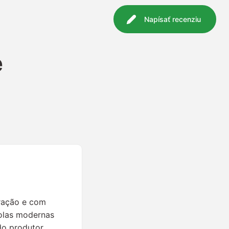
Napísať recenziu
e
eração e com
olas modernas
do produtor.