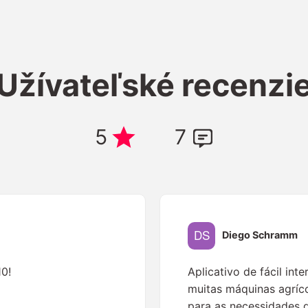
Užívateľské recenzi
5
7
Diego Schramm
10!
Aplicativo de fácil int
muitas máquinas agríc
para as necessidades 