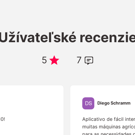
Užívateľské recenzi
5
7
Diego Schramm
10!
Aplicativo de fácil int
muitas máquinas agríc
para as necessidades 