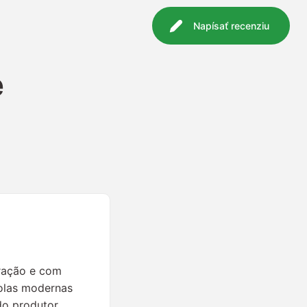
Napísať recenziu
e
eração e com
olas modernas
do produtor.