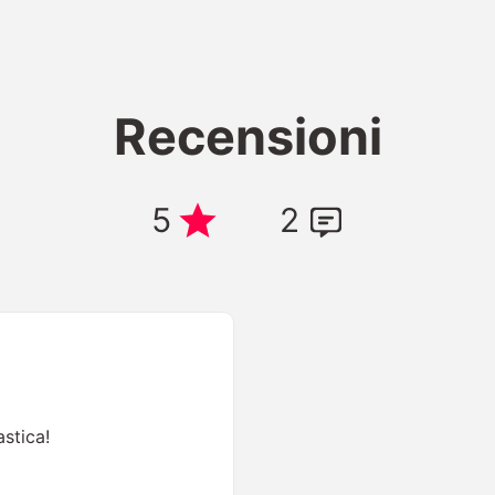
Recensioni
5
2
astica!