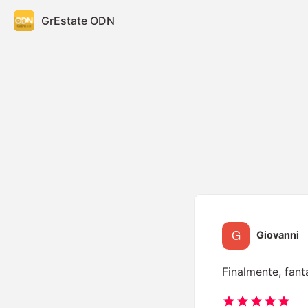
GrEstate ODN
Giovanni
Finalmente, fant