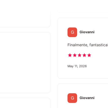
Giovanni
Finalmente, fantastica
May 11, 2026
Giovanni
Finalmente, fantastica