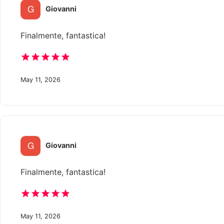
Giovanni
Finalmente, fantastica!
May 11, 2026
Giovanni
Finalmente, fantastica!
May 11, 2026