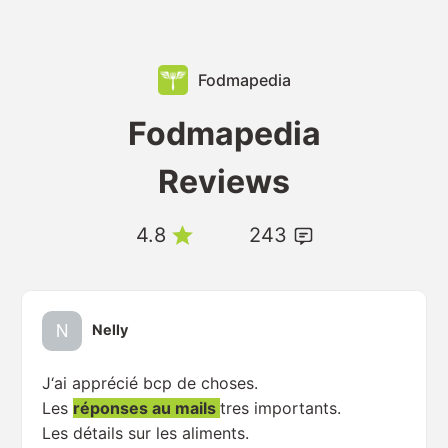
Fodmapedia
Fodmapedia
Reviews
4.8
243
Nelly
J‘ai apprécié bcp de choses.
Les
réponses au mails
tres importants.
Les détails sur les aliments.