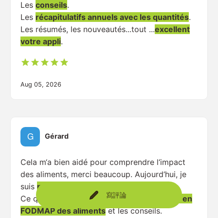
Les
conseils
.
Les
récapitulatifs annuels avec les quantités
.
Les résumés, les nouveautés...tout ...
excellent
votre appli
.
Aug 05, 2026
Gérard
Cela m‘a bien aidé pour comprendre l‘impact
des aliments, merci beaucoup. Aujourd‘hui, je
suis
plus autonome
.
寫評論
Ce qui m‘a le plus aidé c‘est
la composition en
FODMAP des aliments
et les conseils.