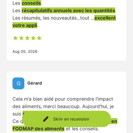
Les
conseils
.
Les
récapitulatifs annuels avec les quantités
.
Les résumés, les nouveautés...tout ...
excellent
votre appli
.
Aug 05, 2026
Gérard
Cela m‘a bien aidé pour comprendre l‘impact
des aliments, merci beaucoup. Aujourd‘hui, je
suis
plus autonome
.
Skriv en recension
Ce qui m‘a le plus aidé c‘est
la composition en
FODMAP des aliments
et les conseils.