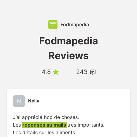
Fodmapedia
Fodmapedia
Reviews
4.8
243
Nelly
J‘ai apprécié bcp de choses.
Les
réponses au mails
tres importants.
Les détails sur les aliments.