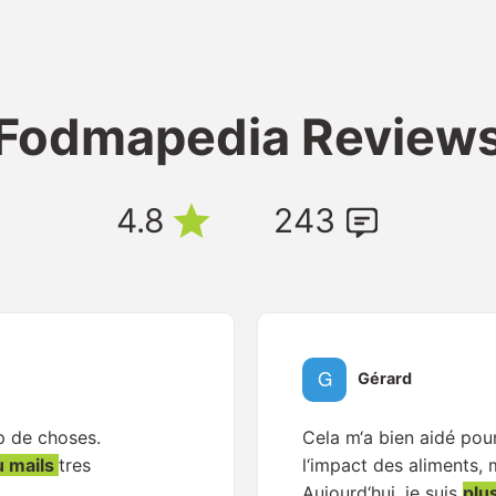
Fodmapedia Review
4.8
243
Gérard
p de choses.
Cela m‘a bien aidé po
u mails
tres
l‘impact des aliments,
Aujourd‘hui, je suis
plu