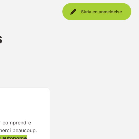
Skriv en anmeldelse
s
ur comprendre
 merci beaucoup.
s autonome
.