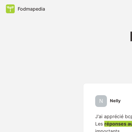
Fodmapedia
Nelly
J‘ai apprécié bc
Les
réponses a
importants.