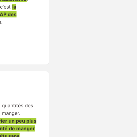
 c‘est
la
AP des
s.
s quantités des
 manger.
ier un peu plus
tenté de manger
its sans