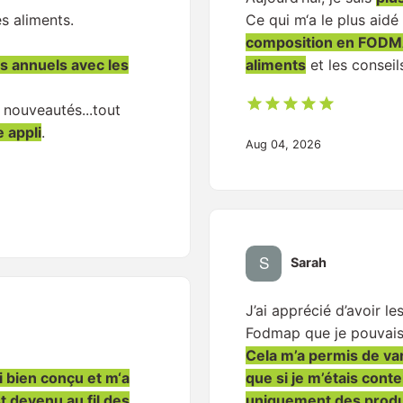
es aliments.
Ce qui m‘a le plus aidé
composition en FODM
fs annuels avec les
aliments
et les conseil
 nouveautés...tout
e appli
.
Aug 04, 2026
Sarah
J’ai apprécié d’avoir le
Fodmap que je pouvais
Cela m’a permis de var
si bien conçu et m‘a
que si je m’étais con
st devenu au fil des
uniquement des produ