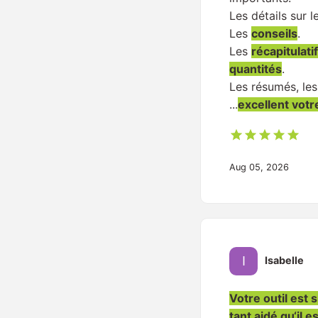
Les détails sur l
Les
conseils
.
Les
récapitulati
quantités
.
Les résumés, les
...
excellent votr
Aug 05, 2026
Isabelle
Votre outil est 
tant aidé qu‘il e