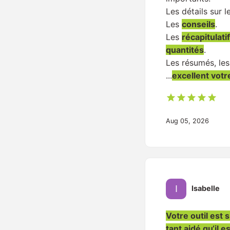
Les détails sur l
Les
conseils
.
Les
récapitulati
quantités
.
Les résumés, les
...
excellent votr
Aug 05, 2026
Isabelle
Votre outil est 
tant aidé qu‘il e