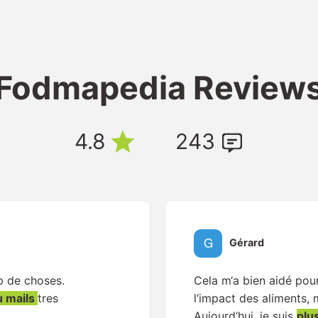
Fodmapedia Review
4.8
243
Gérard
p de choses.
Cela m‘a bien aidé po
u mails
tres
l‘impact des aliments,
Aujourd‘hui, je suis
plu