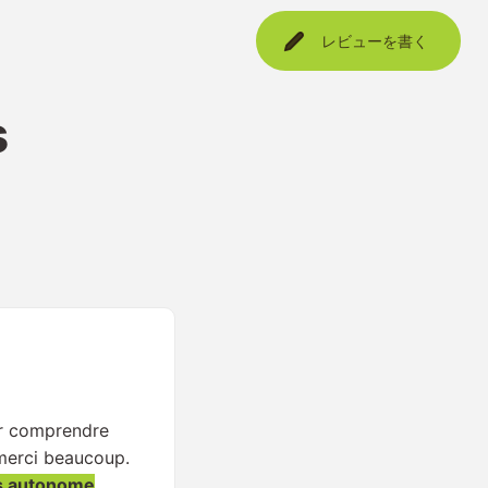
レビューを書く
s
ur comprendre
 merci beaucoup.
s autonome
.