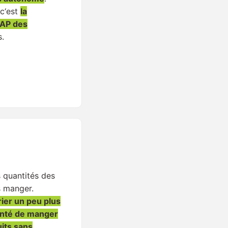
 c‘est
la
AP des
s.
s quantités des
 manger.
ier un peu plus
tenté de manger
its sans