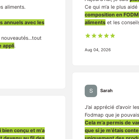
es aliments.
Ce qui m‘a le plus aidé
composition en FODM
fs annuels avec les
aliments
et les conseil
 nouveautés...tout
e appli
.
Aug 04, 2026
Sarah
J’ai apprécié d’avoir le
Fodmap que je pouvais
Cela m’a permis de var
si bien conçu et m‘a
que si je m’étais con
st devenu au fil des
uniquement des produ