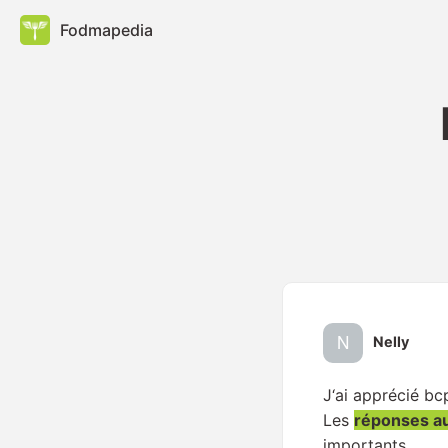
Fodmapedia
Nelly
J‘ai apprécié bc
Les
réponses a
importants.