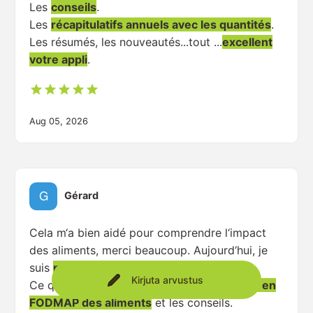
Les
conseils
.
Les
récapitulatifs annuels avec les quantités
.
Les résumés, les nouveautés...tout ...
excellent
votre appli
.
Aug 05, 2026
Gérard
Cela m‘a bien aidé pour comprendre l‘impact
des aliments, merci beaucoup. Aujourd‘hui, je
suis
plus autonome
.
Kirjuta arvustus
Ce qui m‘a le plus aidé c‘est
la composition en
FODMAP des aliments
et les conseils.