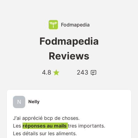
Fodmapedia
Fodmapedia
Reviews
4.8
243
Nelly
J‘ai apprécié bcp de choses.
Les
réponses au mails
tres importants.
Les détails sur les aliments.