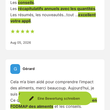
Les
conseils
.
Les
récapitulatifs annuels avec les quantités
.
Les résumés, les nouveautés...tout ...
excellent
votre appli
.
Aug 05, 2026
Gérard
Cela m‘a bien aidé pour comprendre l‘impact
des aliments, merci beaucoup. Aujourd‘hui, je
suis
plus autonome
.
Eine Bewertung schreiben
Ce qui m‘a le plus aidé c‘est
la composition en
FODMAP des aliments
et les conseils.