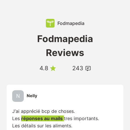
Fodmapedia
Fodmapedia
Reviews
4.8
243
Nelly
J‘ai apprécié bcp de choses.
Les
réponses au mails
tres importants.
Les détails sur les aliments.