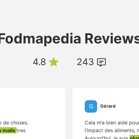
Fodmapedia Review
4.8
243
Gérard
p de choses.
Cela m‘a bien aidé po
u mails
tres
l‘impact des aliments,
Aujourd‘hui, je suis
plu