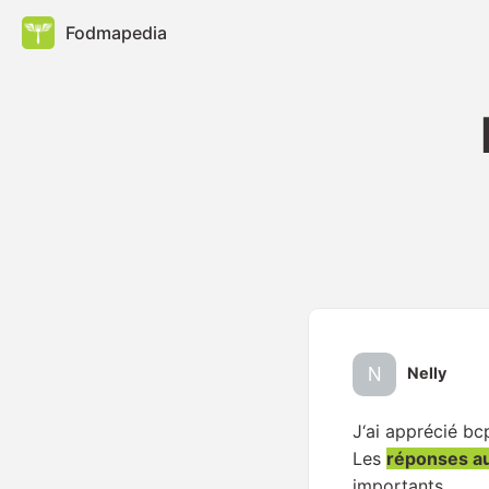
Fodmapedia
Nelly
J‘ai apprécié bc
Les
réponses a
importants.