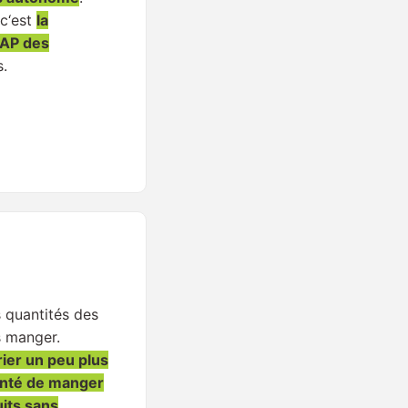
 c‘est
la
AP des
s.
s quantités des
 manger.
ier un peu plus
tenté de manger
its sans