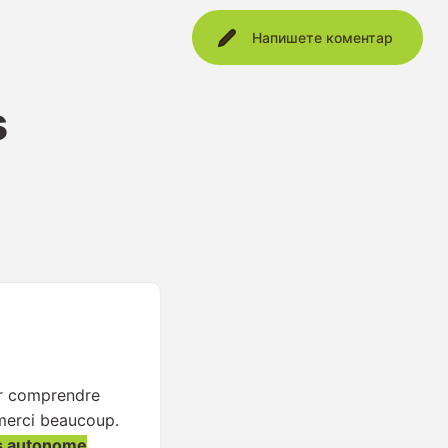
Напишете коментар
s
ur comprendre
 merci beaucoup.
s autonome
.