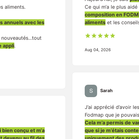
es aliments.
Ce qui m‘a le plus aidé
composition en FODM
fs annuels avec les
aliments
et les conseil
 nouveautés...tout
e appli
.
Aug 04, 2026
Sarah
J’ai apprécié d’avoir le
Fodmap que je pouvais
Cela m’a permis de var
si bien conçu et m‘a
que si je m’étais con
st devenu au fil des
uniquement des produ