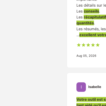
Les détails sur l
Les
conseils
.
Les
récapitulati
quantités
.
Les résumés, les
...
excellent votr
Aug 05, 2026
Isabelle
Votre outil est 
tant aidé qu‘il e