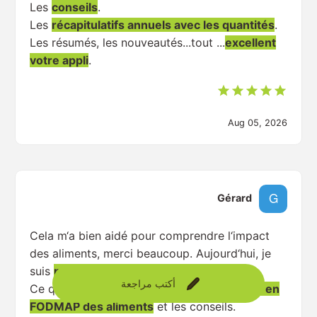
Les
conseils
.
Les
récapitulatifs annuels avec les quantités
.
Les résumés, les nouveautés...tout ...
excellent
votre appli
.
Aug 05, 2026
Gérard
Cela m‘a bien aidé pour comprendre l‘impact
des aliments, merci beaucoup. Aujourd‘hui, je
suis
plus autonome
.
أكتب مراجعة
Ce qui m‘a le plus aidé c‘est
la composition en
FODMAP des aliments
et les conseils.