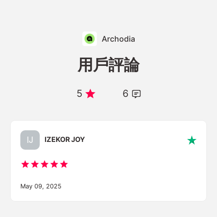
Archodia
用戶評論
5
6
IZEKOR JOY
May 09, 2025