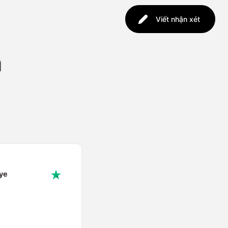
Viết nhận xét
á
ye