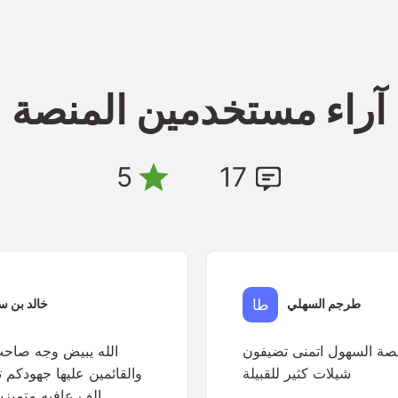
آراء مستخدمين المنصة
5
17
طرجم السهلي
خالد بن س
نصة السهول اتمنى تضيفون
الله يبيض وجه صاحب
شيلات كثير للقبيلة
والقائمين عليها جهودكم 
الف عافيه متميزي