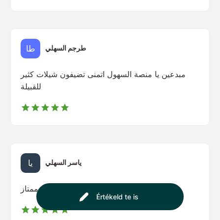
طرجم السهلي
مبدعين يا منصة السهول اتمنى تضيفون شيلات كثير
للقبيلة
ياسر السهلي
ممتاز 🤩🔥
Értékeld te is