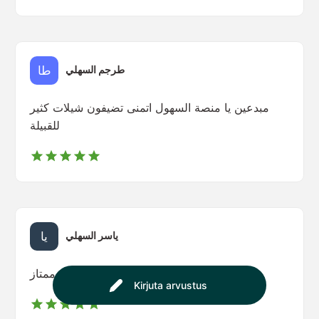
طرجم السهلي
مبدعين يا منصة السهول اتمنى تضيفون شيلات كثير
للقبيلة
ياسر السهلي
ممتاز 🤩🔥
Kirjuta arvustus