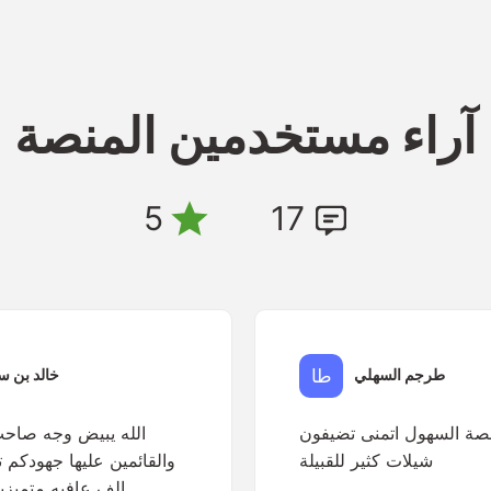
آراء مستخدمين المنصة
5
17
طرجم السهلي
خالد بن س
نصة السهول اتمنى تضيفون
الله يبيض وجه صاحب
شيلات كثير للقبيلة
والقائمين عليها جهودكم 
الف عافيه متميزي