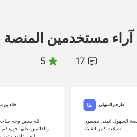
آراء مستخدمين المنصة
5
17
طرجم السهلي
خالد بن س
نصة السهول اتمنى تضيفون
الله يبيض وجه صاحب
شيلات كثير للقبيلة
والقائمين عليها جهودكم 
الف عافيه متميزي